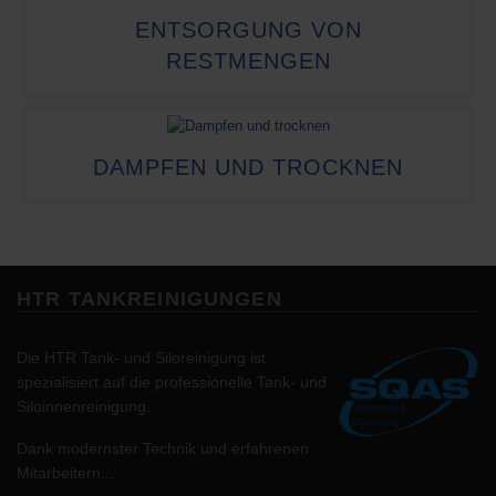
ENTSORGUNG VON
RESTMENGEN
DAMPFEN UND TROCKNEN
HTR TANKREINIGUNGEN
Die HTR Tank- und Siloreinigung ist
spezialisiert auf die professionelle Tank- und
Siloinnenreinigung.
Dank modernster Technik und erfahrenen
Mitarbeitern...