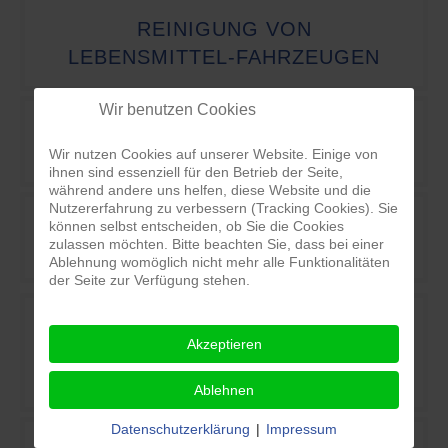
REINIGUNG VON
LEBENSMITTEL-FAHRZEUGEN
Wir benutzen Cookies
SPÜLEN VON LEITUNGEN/ROHREN
Wir nutzen Cookies auf unserer Website. Einige von
ihnen sind essenziell für den Betrieb der Seite,
während andere uns helfen, diese Website und die
Nutzererfahrung zu verbessern (Tracking Cookies). Sie
können selbst entscheiden, ob Sie die Cookies
zulassen möchten. Bitte beachten Sie, dass bei einer
KOSCHERE REINIGUNG
Ablehnung womöglich nicht mehr alle Funktionalitäten
der Seite zur Verfügung stehen.
Akzeptieren
ATP
VAKUUMTEST
Ablehnen
Datenschutzerklärung
|
Impressum