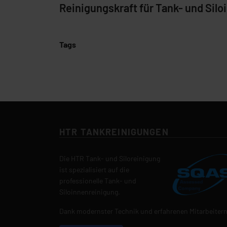
Reinigungskraft für Tank- und Siloi
Tags
HTR TANKREINIGUNGEN
Die HTR Tank- und Siloreinigung
ist spezialisiert auf die
professionelle Tank- und
Siloinnenreinigung.
Dank modernster Technik und erfahrenen Mitarbeitern