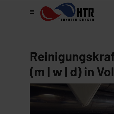
Reinigungskraf
(m | w | d) in Vo