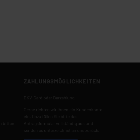
ZAHLUNGSMÖGLICHKEITEN
DKV-Card oder Barzahlung.
Gerne richten wir Ihnen ein Kundenkonto
ein. Dazu füllen Sie bitte das
n bitten
Antragsformular vollständig aus und
senden es unterzeichnet an uns zurück.