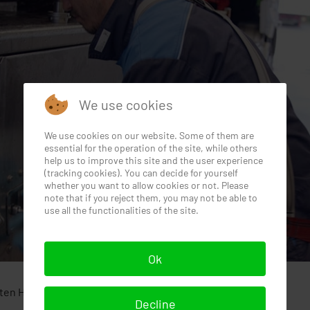
We use cookies
We use cookies on our website. Some of them are
essential for the operation of the site, while others
help us to improve this site and the user experience
(tracking cookies). You can decide for yourself
whether you want to allow cookies or not. Please
note that if you reject them, you may not be able to
use all the functionalities of the site.
Ok
en Heilbronn und Zeitz suchen wir ständig
Decline