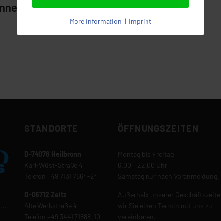
nnenreinigung (m | w | d)
More information
|
Imprint
STANDORTE
ÖFFNUNGSZEITEN
D-74076 Heilbronn
Montag bis Freitag
Karl-Wüst-Straße 4
6.00 – 22.00 Uhr
Telefon
+49 7131 7664-24
Samstag nur nach Voranmeldung.
D-06712 Zeitz
Außerhalb unserer Geschäftszeite
...
Alte Werkstraße 4
wir Sie einen Termin mit uns zu
Telefon
+49 3441 71888-10
vereinbaren.